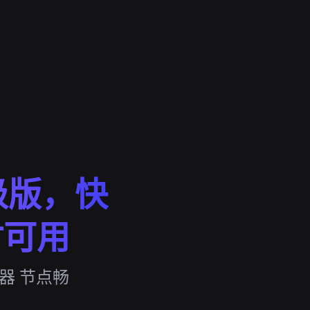
级版，快
时可用
器 节点畅