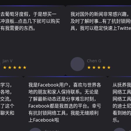
算去葡萄牙度假，于是想买一
我对国外的新闻非常感兴趣
冲浪板...点击几下就可以购买
及时了解时事...有了抗封锁
所有我需要的东西。
具，我可以稳定快速上Twitte
Jan V
Chen G
★★★★★
★★★★★
院学习，
我是Facebook用户，喜欢与世界各
从抚养
界各地，
地的朋友和家人保持联系。无论是
网络工
们交流。
了解最新动态还是分享难忘时刻，
网络工
现了这个
Facebook都是我首选的平台。幸亏
的迪士
友聊天和
有抗封锁网络工具，我能无缝顺利
看到她
上Facebook啦
乐。